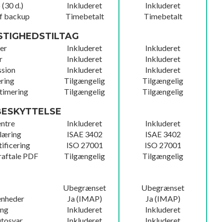
(30 d.)
Inkluderet
Inkluderet
f backup
Timebetalt
Timebetalt
STIGHEDSTILTAG
er
Inkluderet
Inkluderet
r
Inkluderet
Inkluderet
ssion
Inkluderet
Inkluderet
ring
Tilgængelig
Tilgængelig
timering
Tilgængelig
Tilgængelig
ESKYTTELSE
ntre
Inkluderet
Inkluderet
læring
ISAE 3402
ISAE 3402
ificering
ISO 27001
ISO 27001
raftale PDF
Tilgængelig
Tilgængelig
Ubegrænset
Ubegrænset
 enheder
Ja (IMAP)
Ja (IMAP)
ang
Inkluderet
Inkluderet
utosvar
Inkluderet
Inkluderet