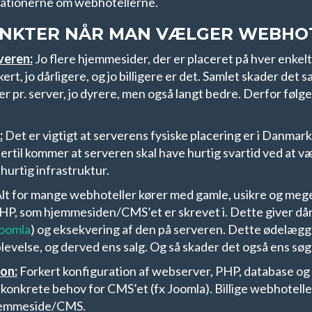
ikationerne om webhotellerne.
UNKTER NÅR MAN VÆLGER WEBHO
veren:
Jo flere hjemmesider, der er placeret på hver enkelt
t, jo dårligere, og jo billigere er det. Samlet skader det s
r pr. server, jo dyrere, men også langt bedre. Derfor følg
:
Det er vigtigt at serverens fysiske placering er i Danmark,
til kommer at serveren skal have hurtig svartid ved at v
hurtig infrastruktur.
lt for mange webhoteller kører med gamle, usikre og meg
, som hjemmesiden/CMS’et er skrevet i. Dette giver dårl
oomla
) og eksekvering af den på serveren. Dette ødelæg
evelse, og derved ens salg. Og så skader det også ens s
on:
Forkert konfiguration af webserver, PHP, database og 
konkrete behov for CMS’et (fx Joomla). Billige webhoteller
hjemmeside/CMS.