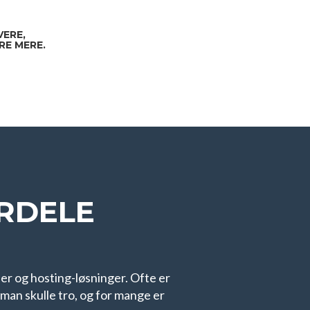
ERE,
RE MERE.
ORDELE
er og hosting-løsninger. Ofte er
 man skulle tro, og for mange er