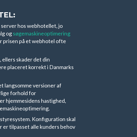
TEL:
 server hos webhotellet, jo
alg og
søgemaskineoptimering
er prisen på et webhotel ofte
 ellers skader det din
ære placeret korrekt i Danmarks
et langsomme versioner af
ige forhold for
ger hjemmesidens hastighed,
øgemaskineoptimering.
styresystem. Konfiguration skal
 er tilpasset alle kunders behov