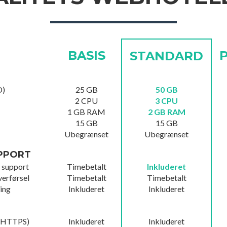
BASIS
STANDARD
D)
25 GB
50 GB
2 CPU
3 CPU
1 GB RAM
2 GB RAM
15 GB
15 GB
Ubegrænset
Ubegrænset
PPORT
 support
Timebetalt
Inkluderet
erførsel
Timebetalt
Timebetalt
ing
Inkluderet
Inkluderet
t (HTTPS)
Inkluderet
Inkluderet