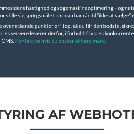
jemmesidens hastighed og søgemaskineoptimering – og neto
 stille sig spørgsmålet om man har råd til ”ikke at vælge”
le ovenstående punkter er i top, så du får den bedste, sikr
es servere leverer derfor, i forhold til vores konkurrente
a CMS.
Kontakt os hvis du ønsker at høre mere.
TYRING AF WEBHOT