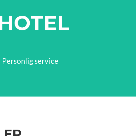
HOTEL
 Personlig service
LER