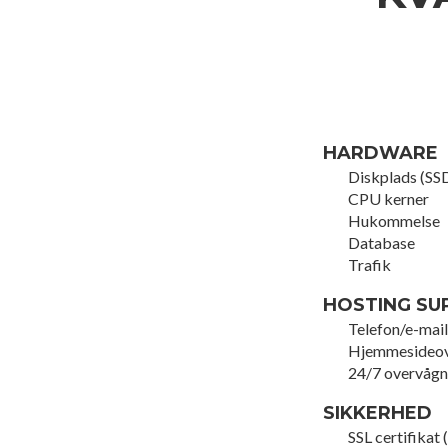
HARDWARE
Diskplads (SS
CPU kerner
Hukommelse
Database
Trafik
HOSTING SU
Telefon/e-mail
Hjemmesideov
24/7 overvågn
SIKKERHED
SSL certifika