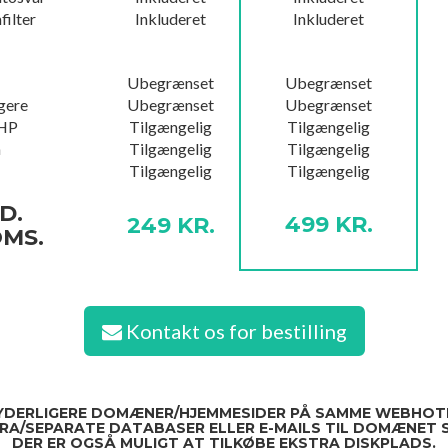
filter
Inkluderet
Inkluderet
Ubegrænset
Ubegrænset
gere
Ubegrænset
Ubegrænset
PHP
Tilgængelig
Tilgængelig
n
Tilgængelig
Tilgængelig
Tilgængelig
Tilgængelig
D.
499 KR.
249 KR.
OMS.
Kontakt os for bestilling
YDERLIGERE DOMÆNER/HJEMMESIDER PÅ SAMME WEBHOTEL
TRA/SEPARATE DATABASER ELLER E-MAILS TIL DOMÆNET S
DER ER OGSÅ MULIGT AT TILKØBE EKSTRA DISKPLADS.