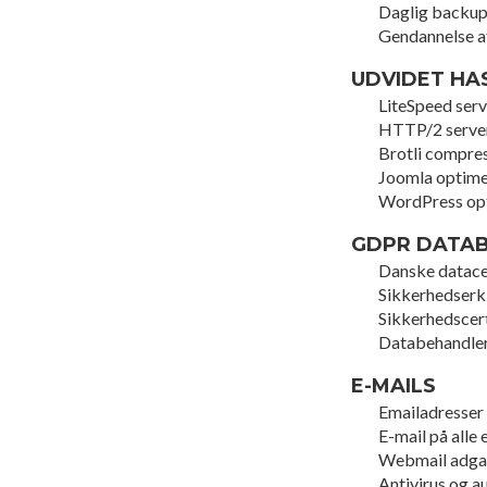
Daglig backup 
Gendannelse a
UDVIDET HA
LiteSpeed serv
HTTP/2 serve
Brotli compre
Joomla optime
WordPress op
GDPR DATAB
Danske datace
Sikkerhedserk
Sikkerhedscert
Databehandle
E-MAILS
Emailadresser
E-mail på alle
Webmail adg
Antivirus og a