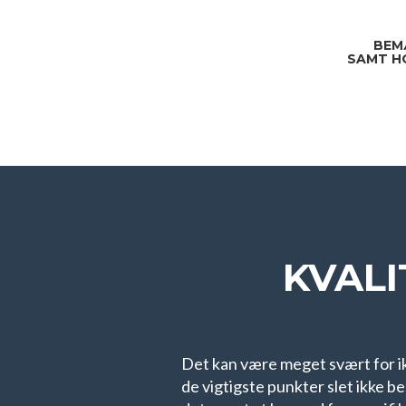
BEM
SAMT H
KVALI
Det kan være meget svært for ik
de vigtigste punkter slet ikke be