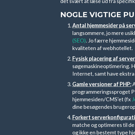
det svært at læse ud fra specif
NOGLE VIGTIGE P
Antal hjemmesider på ser
langsommere, jo mere usikker
(SEO)
. Jo færre hjemmeside
kvaliteten af webhotellet.
Fysisk placering af server
søgemaskineoptimering. Her
Internet, samt have ekstra 
Gamle versioner af PHP:
A
programmeringssproget PHP
hjemmesiden/CMS’et (fx
J
dine besøgendes brugeropl
Forkert serverkonfigurati
matche og optimeres til de 
og ikke en bestemt type 