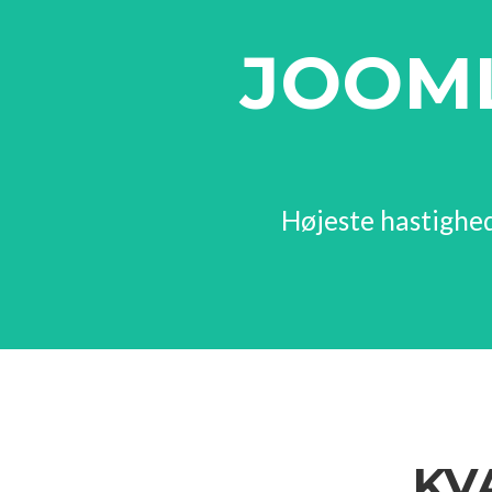
JOOM
Højeste hastighed
KV